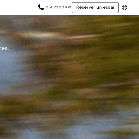
Réserver un essai
0802000703
tes.