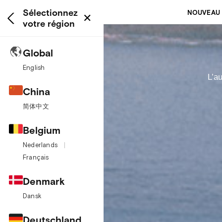
Sélectionnez
NOUVEAU 
✕
votre région
Global
English
L’a
China
简体中文
Belgium
Nederlands
Français
Denmark
Dansk
Deutschland