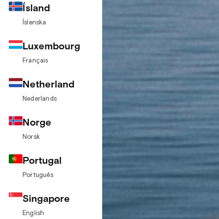
Ísland
Íslenska
Luxembourg
Français
Netherland
Nederlands
Norge
Norsk
Portugal
Português
Singapore
English