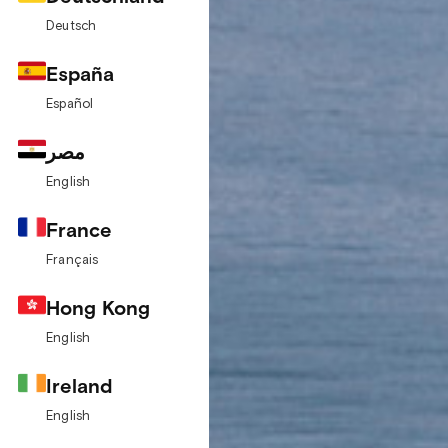
Deutsch
España
Español
مصر
English
France
Français
Hong Kong
English
Ireland
English