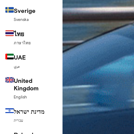
Sverige
Svenska
ไทย
ภาษาไทย
UAE
عربي
United
Kingdom
English
מדינת ישראל
עברית