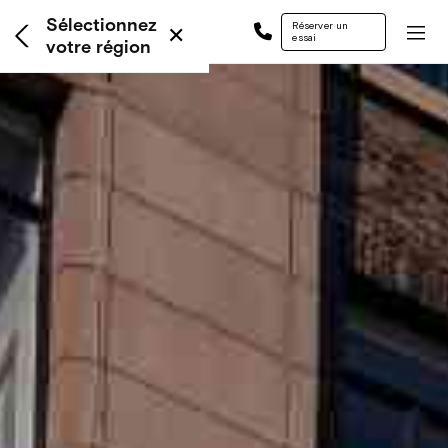
Sélectionnez
Réserver un
✕
Me
essai
votre région